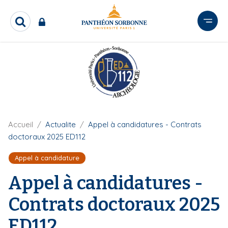
A
l
R
l
e
e
c
r
h
e
a
r
u
c
c
h
o
e
n
r
F
Accueil
Actualite
Appel à candidatures - Contrats
t
i
doctoraux 2025 ED112
e
l
n
d
Appel à candidature
'
u
A
Appel à candidatures -
p
r
r
i
Contrats doctoraux 2025
a
i
n
n
ED112
e
c