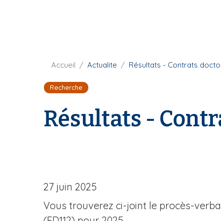
i
p
a
l
F
Accueil
Actualite
Résultats - Contrats doct
i
Recherche
l
d
Résultats - Cont
'
A
r
i
a
n
e
27 juin 2025
Vous trouverez ci-joint le procès-verba
(ED112) pour 2025.